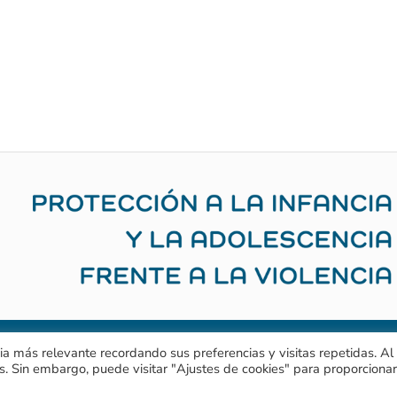
ia más relevante recordando sus preferencias y visitas repetidas. Al
ViolenciaSexualInfantil
NoViolenc
iso Legal
Política de Privacidad
Política de Cookies
s. Sin embargo, puede visitar "Ajustes de cookies" para proporciona